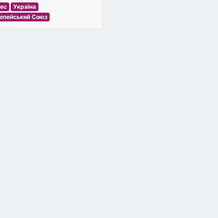
нес
Україна
опейський Союз