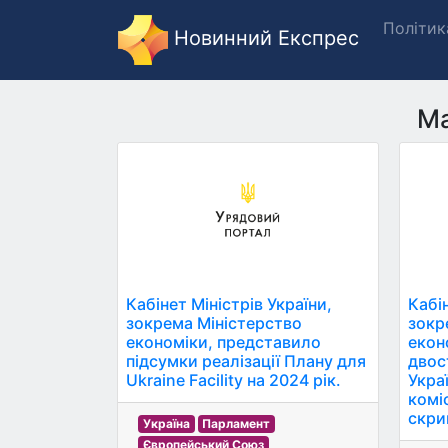
Політик
Новинний Експрес
Ма
Кабінет Міністрів України,
Кабін
зокрема Міністерство
зокр
економіки, представило
екон
підсумки реалізації Плану для
двос
Ukraine Facility на 2024 рік.
Укра
комі
скрин
Україна
Парламент
Європейський Союз