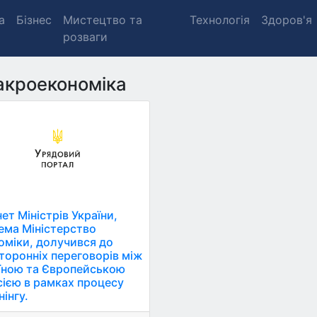
а
Бізнес
Мистецтво та
Технологія
Здоров'я
розваги
кроекономіка
ет Міністрів України,
ема Міністерство
оміки, долучився до
торонніх переговорів між
їною та Європейською
сією в рамках процесу
інгу.