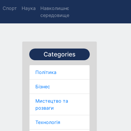
Спорт
Наука
Навколишнє
середовище
Categories
Політика
Бізнес
Мистецтво та
розваги
Технологія