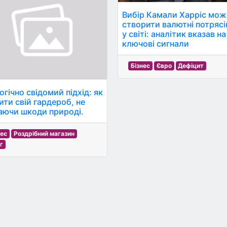
Вибір Камали Харріс мож
створити валютні потрясі
у світі: аналітик вказав на
ключові сигнали
Бізнес
Євро
Дефіцит
огічно свідомий підхід: як
ити свій гардероб, не
аючи шкоди природі.
нес
Роздрібний магазин
г