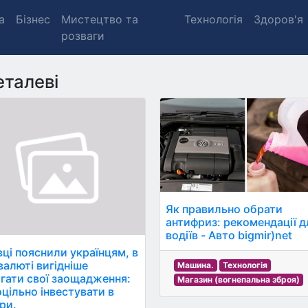
а
Бізнес
Мистецтво та
Технологія
Здоров'я
розваги
талеві
Як правильно обрати
антифриз: рекомендації д
водіїв - Авто bigmir)net
вці пояснили українцям, в
валюті вигідніше
Машина.
Технологія
ігати свої заощадження:
Магазин (вогнепальна зброя)
оцільно інвестувати в
ри.