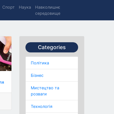
Спорт
Наука
Навколишнє
середовище
Categories
Політика
Бізнес
ля
Мистецтво та
розваги
Технологія