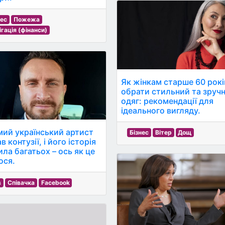
нес
Пожежа
ігація (фінанси)
Як жінкам старше 60 рокі
обрати стильний та зруч
одяг: рекомендації для
ідеального вигляду.
мий український артист
Бізнес
Вітер
Дощ
в контузії, і його історія
ила багатьох – ось як це
ося.
в
Співачка
Facebook