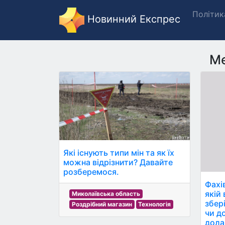
Політик
Новинний Експрес
Ме
Які існують типи мін та як їх
можна відрізнити? Давайте
розберемося.
Фахі
якій 
Миколаївська область
збер
Роздрібний магазин
Технологія
чи д
дола