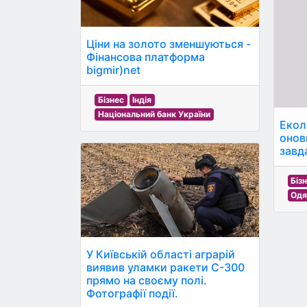
Ціни на золото зменшуються -
Фінансова платформа
bigmir)net
Бізнес
Індія
Національний банк України
Екол
онов
завд
Біз
Одя
У Київській області аграрій
виявив уламки ракети С-300
прямо на своєму полі.
Фотографії події.