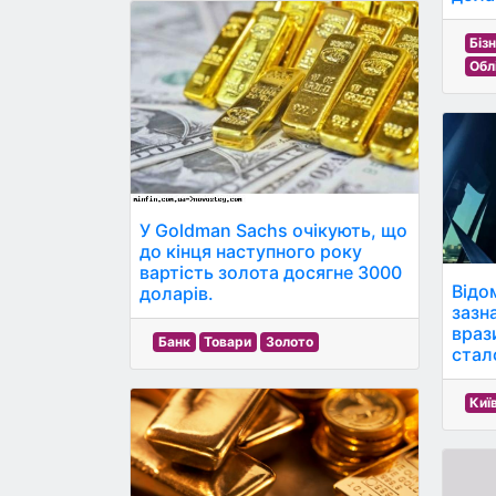
Біз
Обл
У Goldman Sachs очікують, що
до кінця наступного року
вартість золота досягне 3000
Відо
доларів.
зазна
враз
Банк
Товари
Золото
стал
Киї