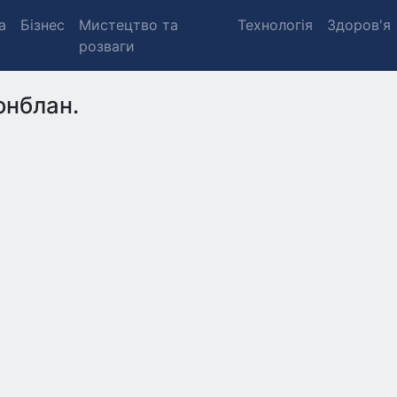
а
Бізнес
Мистецтво та
Технологія
Здоров'я
розваги
нблан.