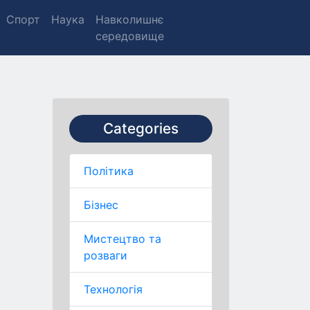
Спорт
Наука
Навколишнє
середовище
Categories
Політика
Бізнес
Мистецтво та
розваги
Технологія