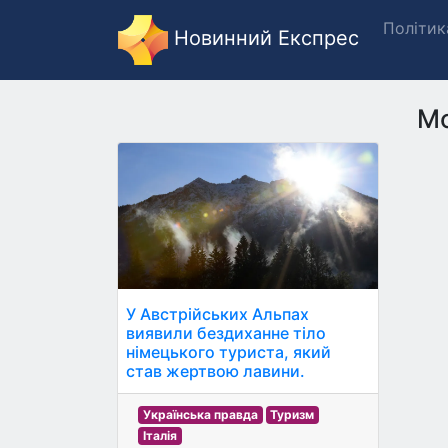
Політик
Новинний Експрес
Мо
У Австрійських Альпах
виявили бездиханне тіло
німецького туриста, який
став жертвою лавини.
Українська правда
Туризм
Італія