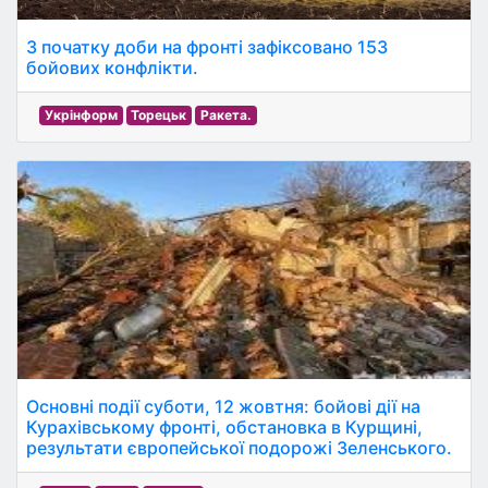
З початку доби на фронті зафіксовано 153
бойових конфлікти.
Укрінформ
Торецьк
Ракета.
Основні події суботи, 12 жовтня: бойові дії на
Курахівському фронті, обстановка в Курщині,
результати європейської подорожі Зеленського.