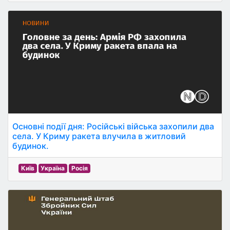
Основні події дня: Російські війська захопили два
села. У Криму ракета влучила в житловий
будинок.
Київ
Україна
Росія