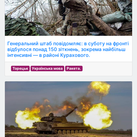
Генеральний штаб повідомляє: в суботу на фронті
відбулося понад 150 зіткнень, зокрема найбільш
інтенсивні — в районі Курахового.
Торецьк
Українська мова
Ракета.