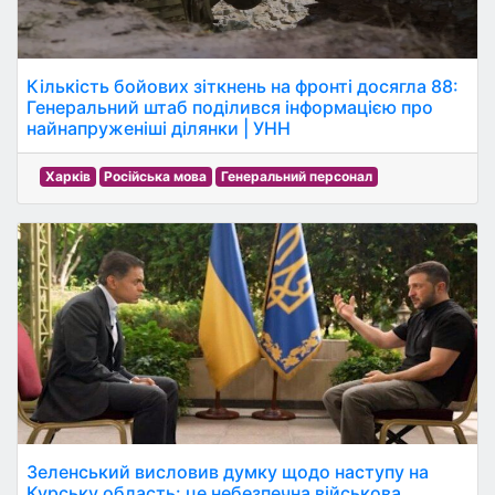
Кількість бойових зіткнень на фронті досягла 88:
Генеральний штаб поділився інформацією про
найнапруженіші ділянки | УНН
Харків
Російська мова
Генеральний персонал
Зеленський висловив думку щодо наступу на
Курську область: це небезпечна військова