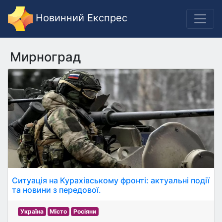
Новинний Експрес
Мирноград
Ситуація на Курахівському фронті: актуальні події
та новини з передової.
Україна
Місто
Росіяни