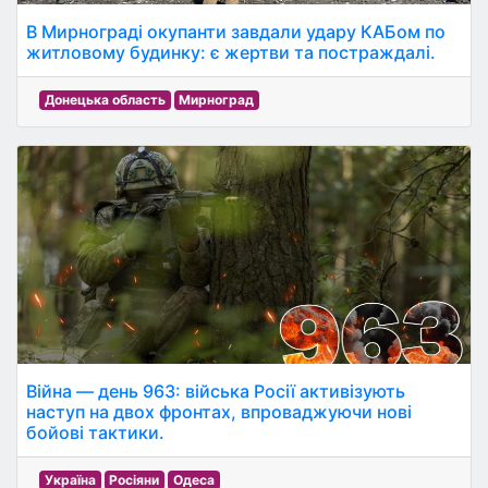
В Мирнограді окупанти завдали удару КАБом по
житловому будинку: є жертви та постраждалі.
Донецька область
Мирноград
Війна — день 963: війська Росії активізують
наступ на двох фронтах, впроваджуючи нові
бойові тактики.
Україна
Росіяни
Одеса