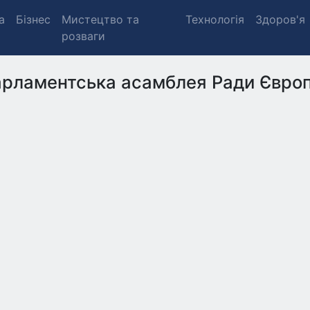
а
Бізнес
Мистецтво та
Технологія
Здоров'я
розваги
рламентська асамблея Ради Євро