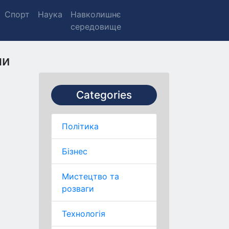
Спорт
Наука
Навколишнє
середовище
пи
Categories
Політика
Бізнес
Мистецтво та
розваги
Технологія