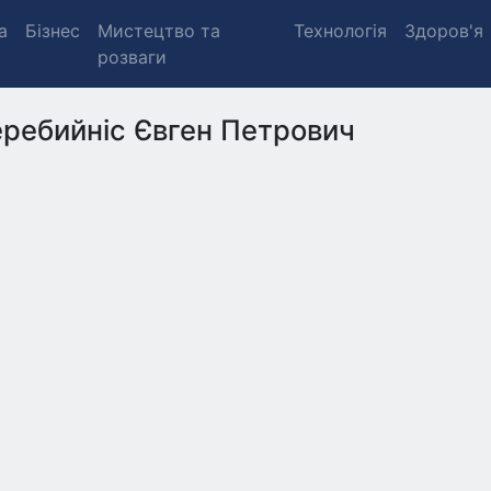
а
Бізнес
Мистецтво та
Технологія
Здоров'я
розваги
ребийніс Євген Петрович