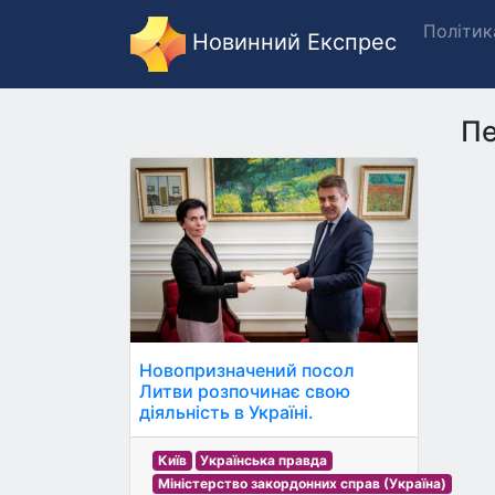
Політик
Новинний Експрес
Пе
Новопризначений посол
Литви розпочинає свою
діяльність в Україні.
Київ
Українська правда
Міністерство закордонних справ (Україна)