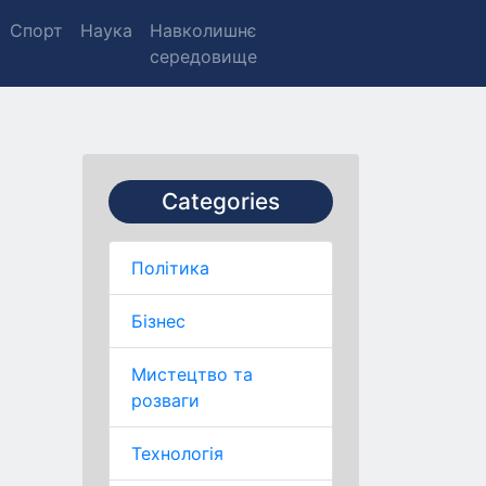
Спорт
Наука
Навколишнє
середовище
Categories
Політика
Бізнес
Мистецтво та
розваги
Технологія