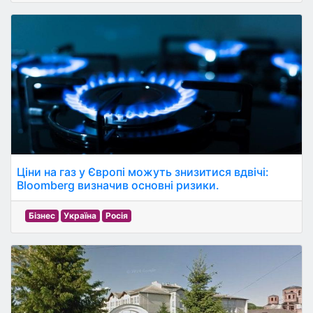
Ціни на газ у Європі можуть знизитися вдвічі:
Bloomberg визначив основні ризики.
Бізнес
Україна
Росія