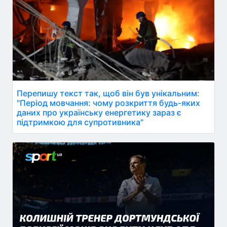
Перепишу текст так, щоб він був унікальним:
"Період мовчання: чому розкриття будь-яких
даних про українську енергетику зараз є
підтримкою для супротивника"