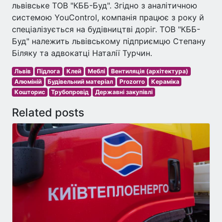
львівське ТОВ "КББ-Буд". Згідно з аналітичною
системою YouControl, компанія працює з року й
спеціалізується на будівництві доріг. ТОВ "КББ-
Буд" належить львівському підприємцю Степану
Біляку та адвокатці Наталії Турчин.
Львів
Підлога
Клей
Меблі
Вентиляція (архітектура)
Алюміній
Будівельний матеріал
Prozorro
Кераміка
Кошторис
Трубопровід
Державні закупівлі
Related posts