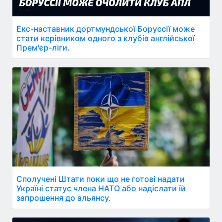
Екс-наставник дортмундської Боруссії може
стати керівником одного з клубів англійської
Прем'єр-ліги.
Сполучені Штати поки що не готові надати
Україні статус члена НАТО або надіслати їй
запрошення до альянсу.