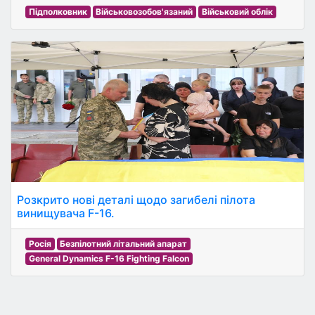
Підполковник
Військовозобов'язаний
Військовий облік
Розкрито нові деталі щодо загибелі пілота
винищувача F-16.
Росія
Безпілотний літальний апарат
General Dynamics F-16 Fighting Falcon