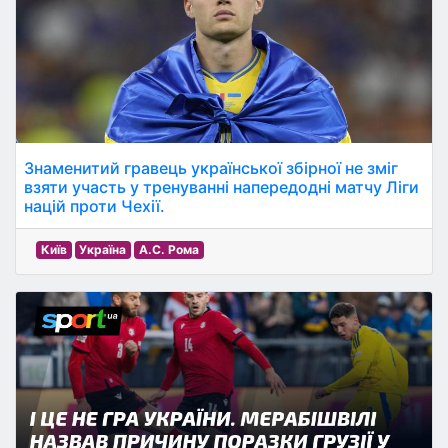
Знаменитий гравець української збірної не зміг
взяти участь у тренуванні напередодні матчу Ліги
націй проти Чехії.
Київ
Україна
А.С. Рома