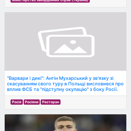
"Варвари і дикі": Антін Мухарський у зв'язку зі
скасуванням свого туру в Польщі висловився про
вплив ФСБ та "підступну окупацію" з боку Росії.
Росія
Росіяни
Ресторан