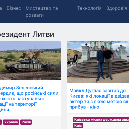
а
Бізнес
Мистецтво та
Технологія
Здоров'я
розваги
езидент Литви
димир Зеленський
Майкл Дуглас завітав до
вердив, що російські сили
Києва: які локації відвіда
снюють наступальні
актор та з якою метою ві
ції на території
прибув - кіно.
ини.
Київська міська державна адм
в
Україна
Росія
Київ