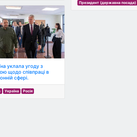
Президент (державна посада)
їна уклала угоду з
ою щодо співпраці в
онній сфері.
в
Україна
Росія