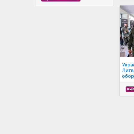
Укра
Литв
обор
Киї