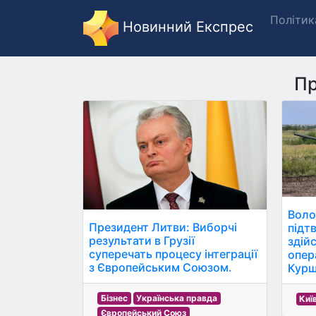
Політик
Новинний Експрес
Пр
Воло
Президент Литви: Виборчі
підт
результати в Грузії
здій
суперечать процесу інтеграції
опера
з Європейським Союзом.
Курщ
Бізнес
Українська правда
Киї
Європейський Союз