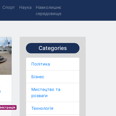
Спорт
Наука
Навколишнє
середовище
Categories
Політика
Бізнес
в
Мистецтво та
н
розваги
іністрація
Технологія