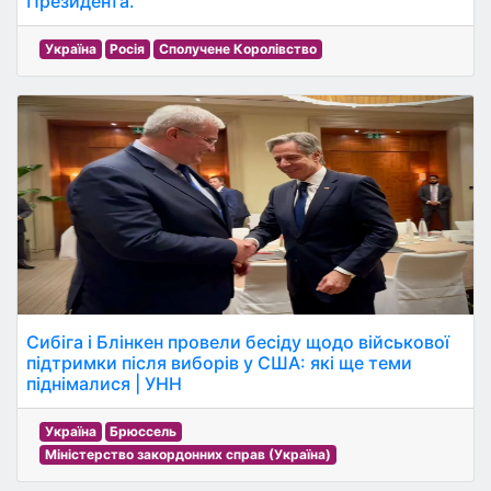
Президента.
Україна
Росія
Сполучене Королівство
Сибіга і Блінкен провели бесіду щодо військової
підтримки після виборів у США: які ще теми
піднімалися | УНН
Україна
Брюссель
Міністерство закордонних справ (Україна)