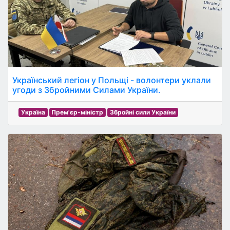
Український легіон у Польщі - волонтери уклали
угоди з Збройними Силами України.
Україна
Прем'єр-міністр
Збройні сили України