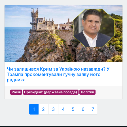
Чи залишився Крим за Україною назавжди? У
Трампа прокоментували гучну заяву його
радника.
Росія
Президент (державна посада)
Політик
1
2
3
4
5
6
7