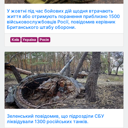
У жовтні під час бойових дій щодня втрачають
життя або отримують поранення приблизно 1500
військовослужбовців Росії, повідомив керівник
Британського штабу оборони.
Київ
Україна
Росія
Зеленський повідомив, що підрозділи СБУ
ліквідували 1300 російських танків.