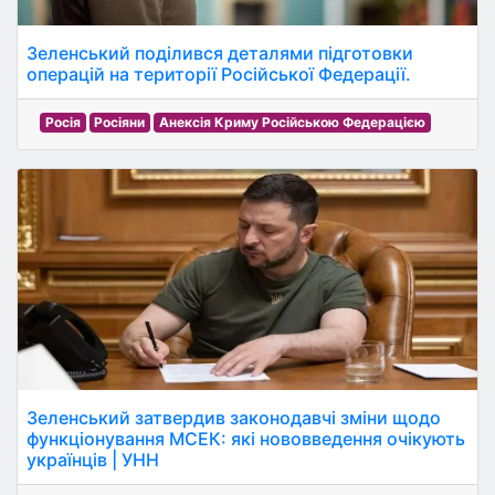
Зеленський поділився деталями підготовки
операцій на території Російської Федерації.
Росія
Росіяни
Анексія Криму Російською Федерацією
Зеленський затвердив законодавчі зміни щодо
функціонування МСЕК: які нововведення очікують
українців | УНН