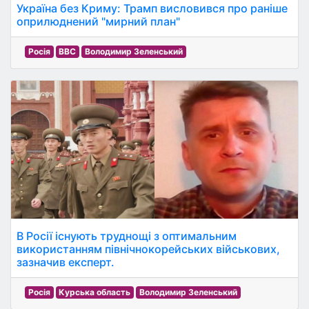
Україна без Криму: Трамп висловився про раніше
оприлюднений "мирний план"
Росія
BBC
Володимир Зеленський
В Росії існують труднощі з оптимальним
використанням північнокорейських військових,
зазначив експерт.
Росія
Курська область
Володимир Зеленський