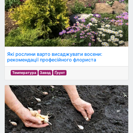
Які рослини варто висаджувати восени:
рекомендації професійного флориста
Температура
Завод
Ґрунт