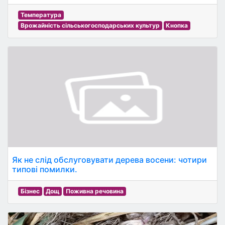
Температура
Врожайність сільськогосподарських культур
Кнопка
Як не слід обслуговувати дерева восени: чотири
типові помилки.
Бізнес
Дощ
Поживна речовина