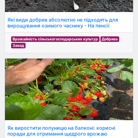
Які види добрив абсолютно не підходять для
вирощування озимого часнику - На пенсії
Врожайність сільськогосподарських культур
Добрива
Завод
Як виростити полуницю на балконі: корисні
поради для отримання щедрого врожаю