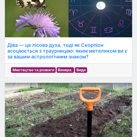
Діва — це лісова духа, тоді як Скорпіон
асоціюється з траурницею: яким метеликом ви є
за вашим астрологічним знаком?
Мистецтво та розваги
Венера.
Види