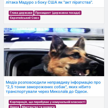
літака Мадуро з боку США як "акт піратства".
Глава держави
Президент (державна посада)
Європейський Союз
Медіа розповсюдили неправдиву інформацію про
"2,5 тонни заморожених собак", яких нібито
транспортували через Миколаїв до Одеси.
Корпорація, що перебуває у комунальній власності
Одеса
Мистецтво та розваги