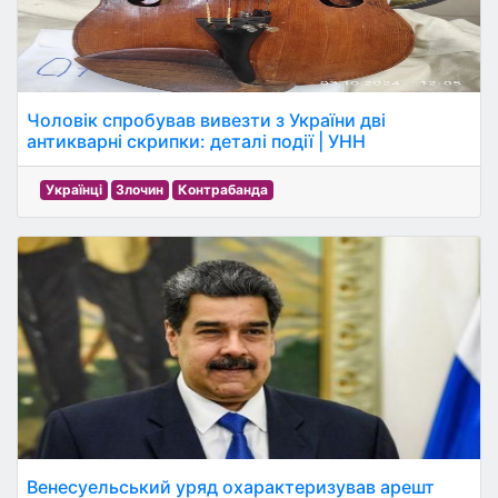
Чоловік спробував вивезти з України дві
антикварні скрипки: деталі події | УНН
Українці
Злочин
Контрабанда
Венесуельський уряд охарактеризував арешт