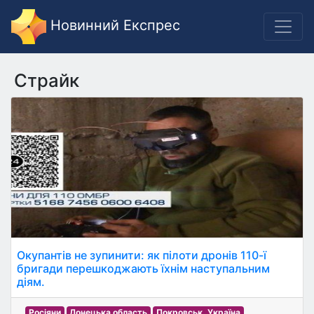
Новинний Експрес
Страйк
Окупантів не зупинити: як пілоти дронів 110-ї
бригади перешкоджають їхнім наступальним
діям.
Росіяни
Донецька область
Покровськ, Україна