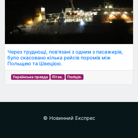
Через труднощі, пов'язані з одним з пасажирів,
було скасовано кілька рейсів поромів між
Польщею та Швецією.
Українська правда
Літак.
Поліція.
© Новинний Експрес