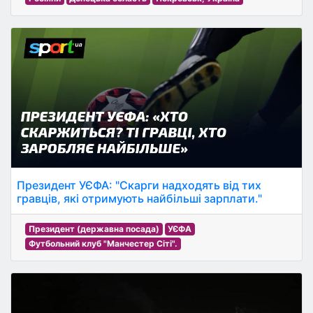
Президент УЄФА: "Скарги надходять від тих
гравців, які отримують найбільші зарплати."
Президент (державна посада)
УЄФА
Футбольний клуб "Манчестер Сіті".