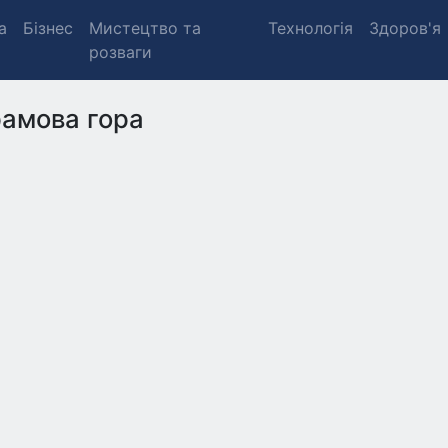
а
Бізнес
Мистецтво та
Технологія
Здоров'я
розваги
амова гора