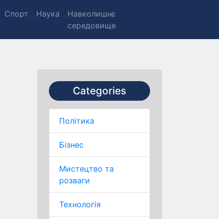
Спорт
Наука
Навколишнє
середовище
Categories
Політика
Бізнес
Мистецтво та
розваги
Технологія