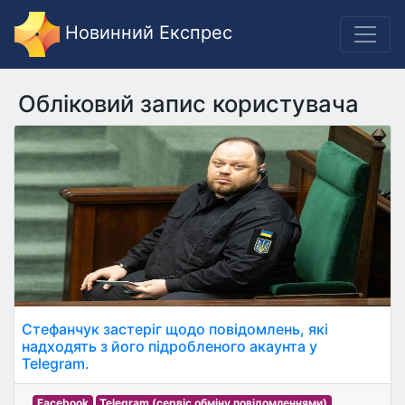
Новинний Експрес
Обліковий запис користувача
Стефанчук застеріг щодо повідомлень, які
надходять з його підробленого акаунта у
Telegram.
Facebook
Telegram (сервіс обміну повідомленнями)