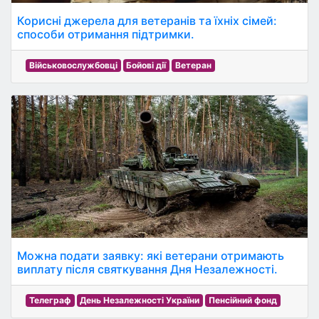
Корисні джерела для ветеранів та їхніх сімей:
способи отримання підтримки.
Військовослужбовці
Бойові дії
Ветеран
Можна подати заявку: які ветерани отримають
виплату після святкування Дня Незалежності.
Телеграф
День Незалежності України
Пенсійний фонд