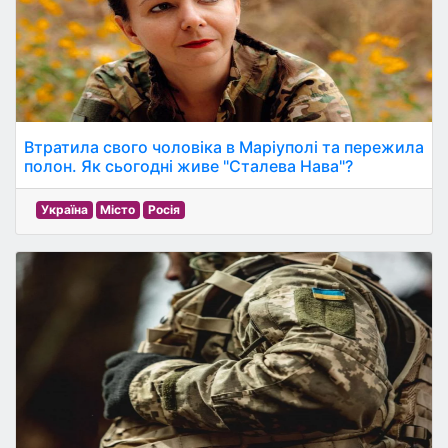
Втратила свого чоловіка в Маріуполі та пережила
полон. Як сьогодні живе "Сталева Нава"?
Україна
Місто
Росія