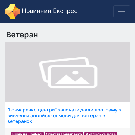
Новинний Експрес
Ветеран
"Гончаренко центри" започаткували програму з
вивчення англійської мови для ветеранів і
ветеранок.
Війна на Донбасі
Олексій Гончаренко
Англійська мова