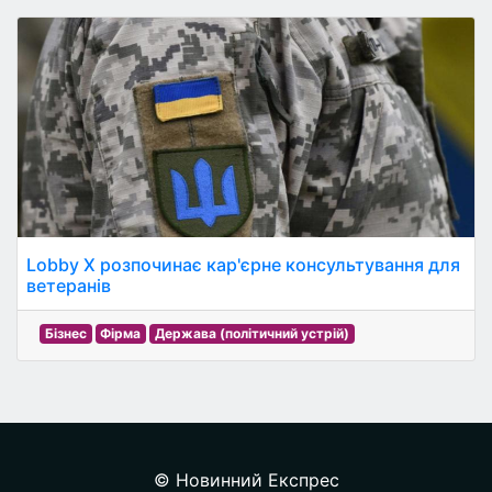
Lobby X розпочинає кар'єрне консультування для
ветеранів
Бізнес
Фірма
Держава (політичний устрій)
© Новинний Експрес