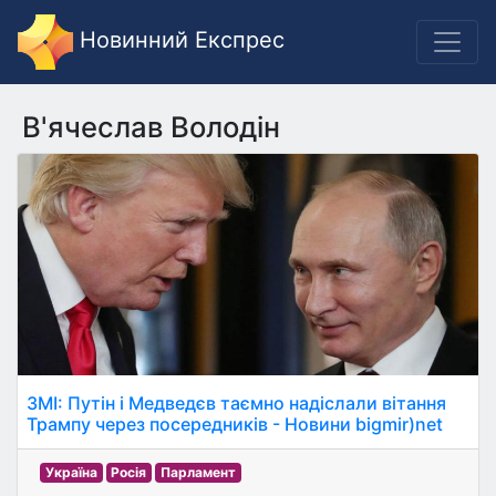
Новинний Експрес
В'ячеслав Володін
ЗМІ: Путін і Медведєв таємно надіслали вітання
Трампу через посередників - Новини bigmir)net
Україна
Росія
Парламент