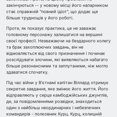
закінчуються -- у новому місці його напарником
стає справжній "повний ідіот", що додає ще
більше труднощів у його роботі.
Проте, як показує практика, це не заважає
головному персонажу залишатися на вершині
своєї професії. Незважаючи на бездарного колегу
та брак захоплюючих завдань, він не
відмовляється від свого призначення і починає
розслідувати злочини, які виявляються набагато
більше резонансними та заплутаними, ніж могло
здаватися спочатку.
Під час війни у В'єтнамі капітан Віллард отримує
секретне завдання, яке змінює його життя. Його
відправляють у серце камбоджійських джунглів,
де, за повідомленнями розвідки, знаходиться
один з найбільш неординарних і небезпечних
командирів - полковник Курц. Курц, колишній