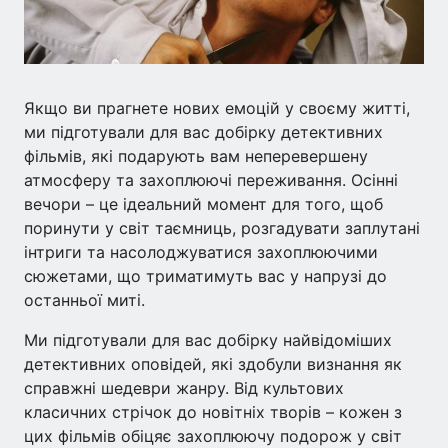
Якщо ви прагнете нових емоцій у своєму житті,
ми підготували для вас добірку детективних
фільмів, які подарують вам неперевершену
атмосферу та захоплюючі переживання. Осінні
вечори – це ідеальний момент для того, щоб
поринути у світ таємниць, розгадувати заплутані
інтриги та насолоджуватися захоплюючими
сюжетами, що триматимуть вас у напрузі до
останньої миті.
Ми підготували для вас добірку найвідоміших
детективних оповідей, які здобули визнання як
справжні шедеври жанру. Від культових
класичних стрічок до новітніх творів – кожен з
цих фільмів обіцяє захоплюючу подорож у світ