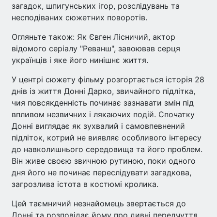
загадок, шпигунських ігор, розслідувань та
несподіваних сюжетних поворотів.
Огляньте також: Як Євген Лісничий, актор
відомого серіалу "Реванш", завоював серця
українців і яке його нинішнє життя.
У центрі сюжету фільму розгортається історія 28
днів із життя Донні Дарко, звичайного підлітка,
чия повсякденність починає зазнавати змін під
впливом незвичних і лякаючих подій. Спочатку
Донні виглядає як зухвалий і самовпевнений
підліток, котрий не виявляє особливого інтересу
до навколишнього середовища та його проблем.
Він живе своєю звичною рутиною, поки одного
дня його не починає переслідувати загадкова,
загрозлива істота в костюмі кролика.
Цей таємничий незнайомець звертається до
Донні та розповідає йому про дивні передчуття