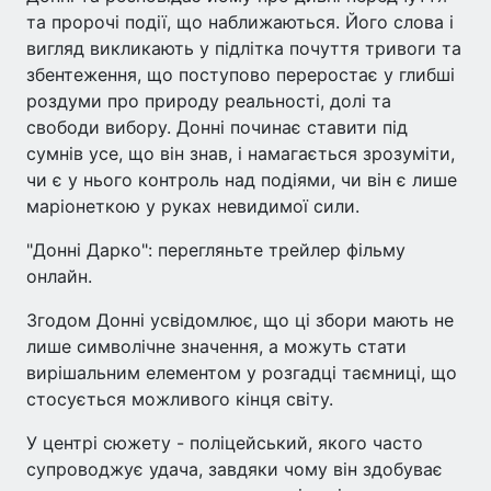
та пророчі події, що наближаються. Його слова і
вигляд викликають у підлітка почуття тривоги та
збентеження, що поступово переростає у глибші
роздуми про природу реальності, долі та
свободи вибору. Донні починає ставити під
сумнів усе, що він знав, і намагається зрозуміти,
чи є у нього контроль над подіями, чи він є лише
маріонеткою у руках невидимої сили.
"Донні Дарко": перегляньте трейлер фільму
онлайн.
Згодом Донні усвідомлює, що ці збори мають не
лише символічне значення, а можуть стати
вирішальним елементом у розгадці таємниці, що
стосується можливого кінця світу.
У центрі сюжету - поліцейський, якого часто
супроводжує удача, завдяки чому він здобуває