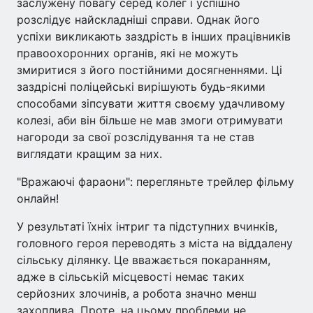
заслужену повагу серед колег і успішно
розслідує найскладніші справи. Однак його
успіхи викликають заздрість в інших працівників
правоохоронних органів, які не можуть
змиритися з його постійними досягненнями. Ці
заздрісні поліцейські вирішують будь-якими
способами зіпсувати життя своєму удачливому
колезі, аби він більше не мав змоги отримувати
нагороди за свої розслідування та не став
виглядати кращим за них.
"Вражаючі фараони": перегляньте трейлер фільму
онлайн!
У результаті їхніх інтриг та підступних вчинків,
головного героя переводять з міста на віддалену
сільську ділянку. Це вважається покаранням,
адже в сільській місцевості немає таких
серйозних злочинів, а робота значно менш
захоплива. Проте, на цьому проблеми не