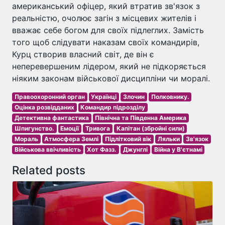
американський офіцер, який втратив зв'язок з
реальністю, очолює загін з місцевих жителів і
вважає себе богом для своїх підлеглих. Замість
того щоб слідувати наказам своїх командирів,
Курц створив власний світ, де він є
неперевершеним лідером, який не підкоряється
ніяким законам військової дисципліни чи моралі.
Правоохоронний орган
Українці
Злочин
Полковнику.
Оцінка розвідданих
Командир підрозділу
Детективна фантастика
Північна та Південна Америка
Шпигунство.
Емоції
Тривога
Капітан (збройні сили)
Мораль
Атмосфера Землі
Підлітковий вік
Ляльки
Зв'язок
Військова ввічливість
Хот Фазз.
Джунглі
Війна у В'єтнамі
Related posts