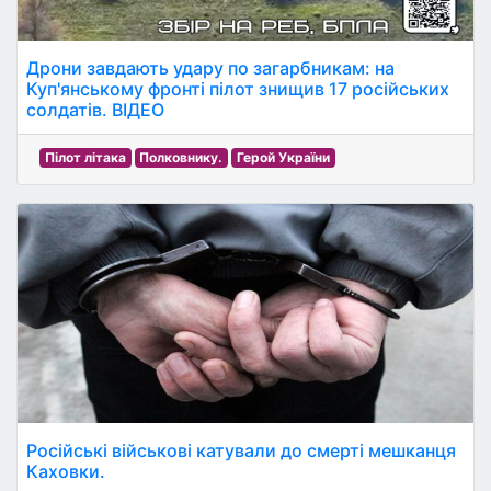
Дрони завдають удару по загарбникам: на
Куп'янському фронті пілот знищив 17 російських
солдатів. ВІДЕО
Пілот літака
Полковнику.
Герой України
Російські військові катували до смерті мешканця
Каховки.