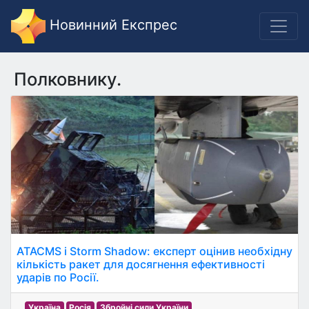
Новинний Експрес
Полковнику.
ATACMS і Storm Shadow: експерт оцінив необхідну
кількість ракет для досягнення ефективності
ударів по Росії.
Україна
Росія
Збройні сили України