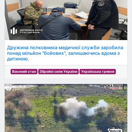
Дружина полковника медичної служби заробила
понад мільйон "бойових", залишаючись вдома з
дитиною.
Воєнний стан
Збройні сили України
Українська гривня