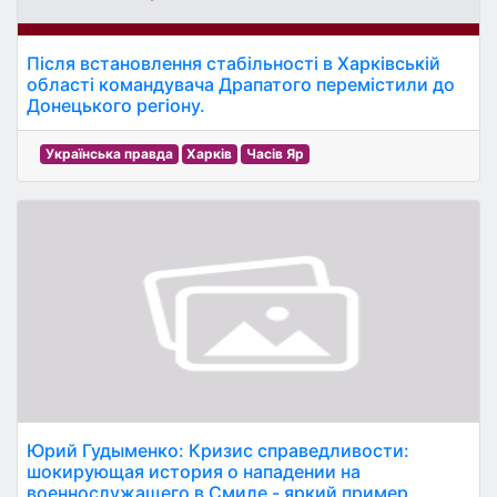
Після встановлення стабільності в Харківській
області командувача Драпатого перемістили до
Донецького регіону.
Українська правда
Харків
Часів Яр
Юрий Гудыменко: Кризис справедливости:
шокирующая история о нападении на
военнослужащего в Смиле - яркий пример