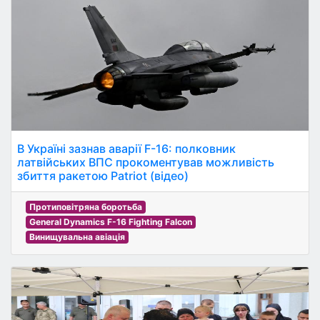
В Україні зазнав аварії F-16: полковник
латвійських ВПС прокоментував можливість
збиття ракетою Patriot (відео)
Протиповітряна боротьба
General Dynamics F-16 Fighting Falcon
Винищувальна авіація