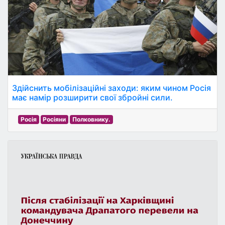
Здійснить мобілізаційні заходи: яким чином Росія
має намір розширити свої збройні сили.
Росія
Росіяни
Полковнику.