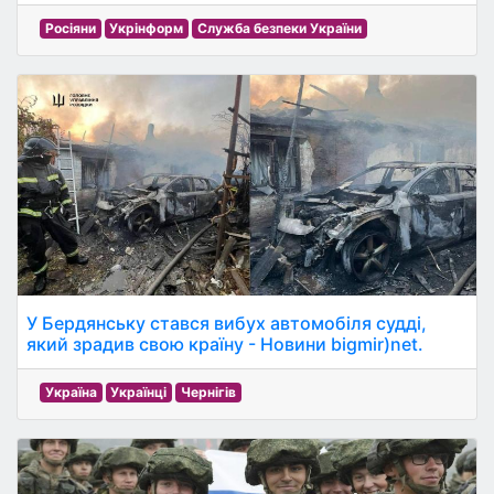
Росіяни
Укрінформ
Служба безпеки України
У Бердянську стався вибух автомобіля судді,
який зрадив свою країну - Новини bigmir)net.
Україна
Українці
Чернігів