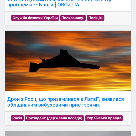
проблемы -- Блоги | OBOZ.UA
Служба безпеки України
Полковнику.
Поліція.
Дрон з Росії, що приземлився в Латвії, виявився
обладнаним вибуховими пристроями.
Росія
Президент (державна посада)
Українська правда