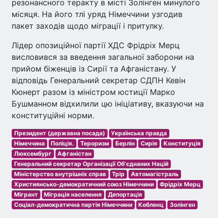
резонансного теракту в місті Золінген минулого
місяця. На його тлі уряд Німеччини узгодив
пакет заходів щодо міграції і притулку.
Лідер опозиційної партії ХДС Фрідріх Мерц
висловився за введення загальної заборони на
прийом біженців із Сирії та Афганістану. У
відповідь Генеральний секретар СДПН Кевін
Кюнерт разом із міністром юстиції Марко
Бушманном відхилили цю ініціативу, вказуючи на
конституційні норми.
Президент (державна посада)
Українська правда
Німеччина
Поліція.
Тероризм
Берлін
Сирія
Конституція
Люксембург
Афганістан
Генеральний секретар Організації Об'єднаних Націй
Міністерство внутрішніх справ
Трір
Автомагістраль
Християнсько-демократичний союз Німеччини
Фрідріх Мерц
Мігрант
Міграція населення
Депортація
Соціал-демократична партія Німеччини
Кобленц
Золінген