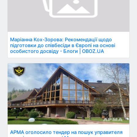
Маріанна Кох-Зорова: Рекомендації щодо
підготовки до співбесіди в Європі на основі
особистого досвіду - Блоги | OBOZ.UA
АРМА оголосило тендер на пошук управителя