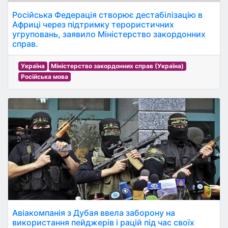
Російська Федерація створює дестабілізацію в
Африці через підтримку терористичних
угруповань, заявило Міністерство закордонних
справ.
Україна
Міністерство закордонних справ (Україна)
Російська мова
Авіакомпанія з Дубая ввела заборону на
використання пейджерів і рацій під час своїх