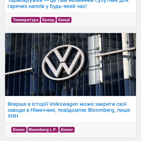
Термокружки — це твій незмінний супутник для
гарячих напоїв у будь-який час!
Температура
Бренд
Емоції
Вперше в історії Volkswagen може закрити свої
заводи в Німеччині, повідомляє Bloomberg, пише
УНН
Бізнес
Bloomberg L.P.
Бізнес