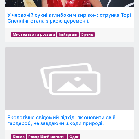
У червоній сукні з глибоким вирізом: струнка Торі
Спеллінг стала зіркою церемонії.
Мистецтво та розваги
Instagram
Бренд
Екологічно свідомий підхід: як оновити свій
гардероб, не завдаючи шкоди природі.
Бізнес
Роздрібний магазин
Одяг