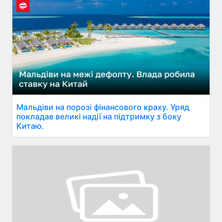
Мальдіви на порозі фінансового краху. Уряд
покладав великі надії на підтримку з боку
Китаю.