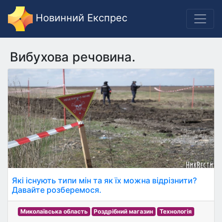
Новинний Експрес
Вибухова речовина.
Які існують типи мін та як їх можна відрізнити?
Давайте розберемося.
Миколаївська область
Роздрібний магазин
Технологія