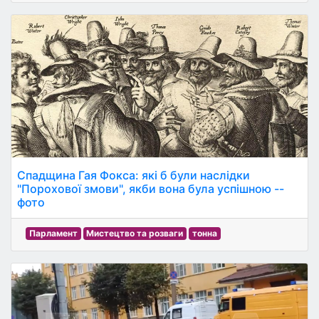
Спадщина Гая Фокса: які б були наслідки
"Порохової змови", якби вона була успішною --
фото
Парламент
Мистецтво та розваги
тонна