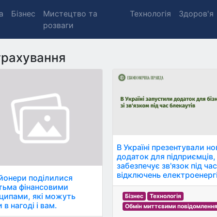
а
Бізнес
Мистецтво та
Технологія
Здоров'я
розваги
рахування
В Україні презентували н
додаток для підприємців,
забезпечує зв'язок під ча
відключень електроенергі
йонери поділилися
тьма фінансовими
ципами, які можуть
Бізнес
Технологія
 в нагоді і вам.
Обмін миттєвими повідомленн