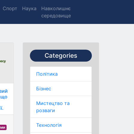
Спорт
Наука
Навколишнє
середовище
Categories
Політика
Бізнес
овий
 що
с
Мистецтво та
ї.
розваги
Технологія
ями