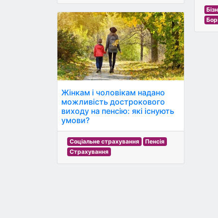
Біз
Бор
Жінкам і чоловікам надано
можливість дострокового
виходу на пенсію: які існують
умови?
Соціальне страхування
Пенсія
Страхування