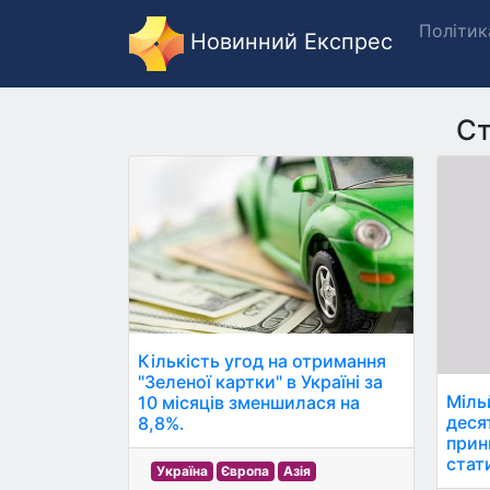
Політик
Новинний Експрес
Ст
Кількість угод на отримання
"Зеленої картки" в Україні за
Міль
10 місяців зменшилася на
деся
8,8%.
прин
стати
Україна
Європа
Азія