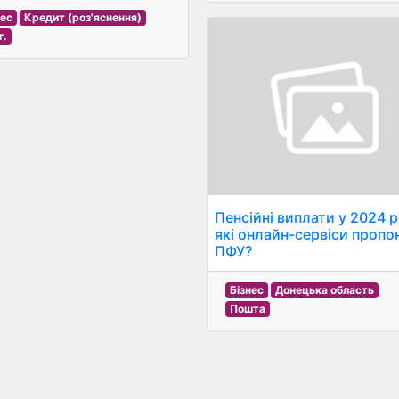
нес
Кредит (роз'яснення)
г.
Пенсійні виплати у 2024 р
які онлайн-сервіси пропо
ПФУ?
Бізнес
Донецька область
Пошта