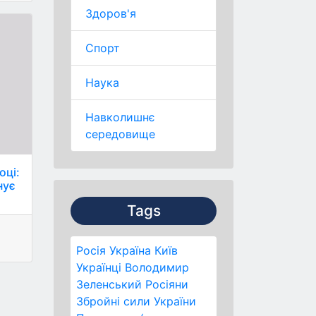
Здоров'я
Спорт
Наука
Навколишнє
середовище
оці:
нує
Tags
Росія
Україна
Київ
Українці
Володимир
Зеленський
Росіяни
Збройні сили України