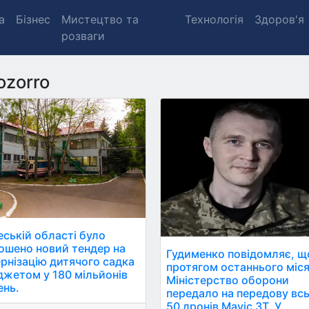
а
Бізнес
Мистецтво та
Технологія
Здоров'я
розваги
ozorro
еській області було
ошено новий тендер на
Гудименко повідомляє, щ
рнізацію дитячого садка
протягом останнього міс
джетом у 180 мільйонів
Міністерство оборони
ень.
передало на передову вс
50 дронів Mavic 3T. У