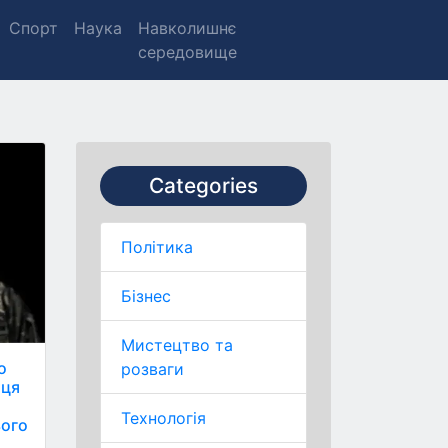
Спорт
Наука
Навколишнє
середовище
Categories
Політика
Бізнес
Мистецтво та
о
розваги
яця
Технологія
ього