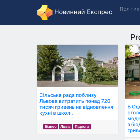
Політик
Новинний Експрес
Pr
Сільська рада поблизу
Львова витратить понад 720
В Од
тисяч гривень на відновлення
огол
кухні в школі.
моде
з бю
Бізнес
Львів
Підлога
грив