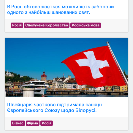
В Росії обговорюється можливість заборони
одного з найбільш шанованих свят.
Росія
Сполучене Королівство
Російська мова
Швейцарія частково підтримала санкції
Європейського Союзу щодо Білорусі.
Бізнес
Фірма
Росія