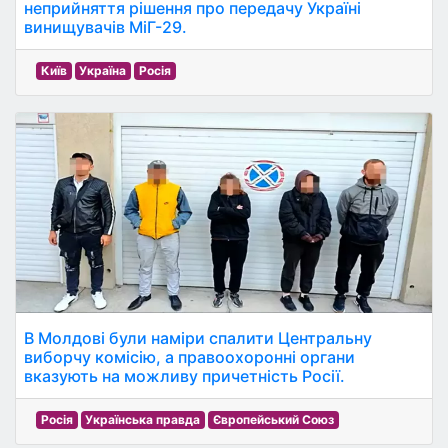
неприйняття рішення про передачу Україні
винищувачів МіГ-29.
Київ
Україна
Росія
В Молдові були наміри спалити Центральну
виборчу комісію, а правоохоронні органи
вказують на можливу причетність Росії.
Росія
Українська правда
Європейський Союз