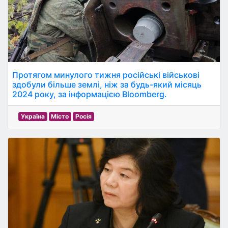
Протягом минулого тижня російські військові
здобули більше землі, ніж за будь-який місяць
2024 року, за інформацією Bloomberg.
Україна
Місто
Росія