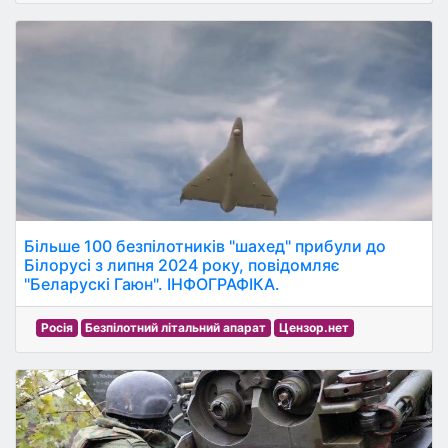
Більше 100 безпілотників "шахед" прибули до
Білорусі з липня 2024 року, повідомляє
"Беларускі Гаюн". ІНФОГРАФІКА.
Росія
Безпілотний літальний апарат
Цензор.нет