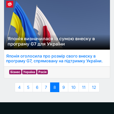
Японія оголосила про розмір свого внеску в
програму G7, спрямовану на підтримку України.
Бізнес
Україна
Росія
4
5
6
7
8
9
10
11
12