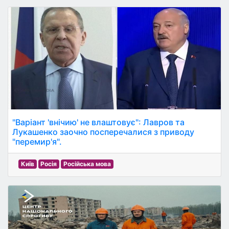
"Варіант 'внічию' не влаштовує": Лавров та
Лукашенко заочно посперечалися з приводу
"перемир'я".
Київ
Росія
Російська мова