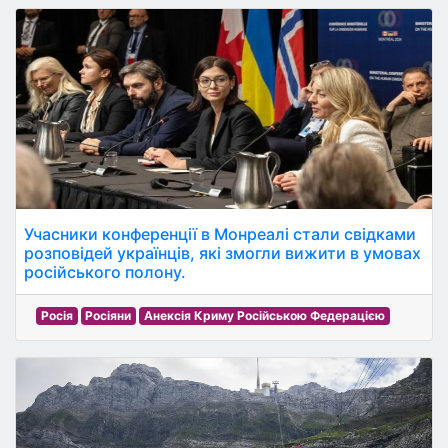
Учасники конференції в Монреалі стали свідками
розповідей українців, які змогли вижити в умовах
російського полону.
Росія
Росіяни
Анексія Криму Російською Федерацією