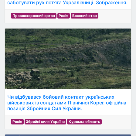
саботувати рух потяга Укрзалізниці. Зображення.
Правоохоронний орган
Росія
Воєнний стан
Чи відбувався бойовий контакт українських
військових із солдатами Північної Кореї: офіційна
позиція Збройних Сил України.
Росія
Збройні сили України
Курська область