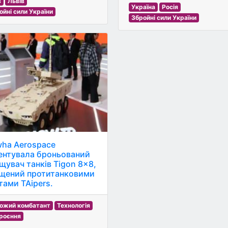
в
Львів
Україна
Росія
ойні сили України
Збройні сили України
ha Aerospace
ентувала броньований
щувач танків Tigon 8×8,
щений протитанковими
тами TAipers.
ожий комбатант
Технологія
роєння