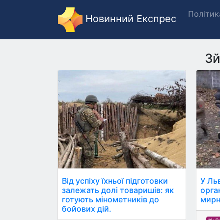
Політик
Новинний Експрес
З
Від успіху їхньої підготовки
У Ль
залежать долі товаришів: як
орга
готують мінометників до
мирн
бойових дій.