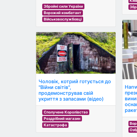
Киї
Збройні сили України
Збр
Ворожий комбатант
Військовослужбовці
Чоловік, котрий готується до
Hanw
"Війни світів",
през
продемонстрував свій
вини
укриття з запасами (відео)
осна
раке
Сполучене Королівство
Роздрібний магазин
Вор
Катастрофа
Озб