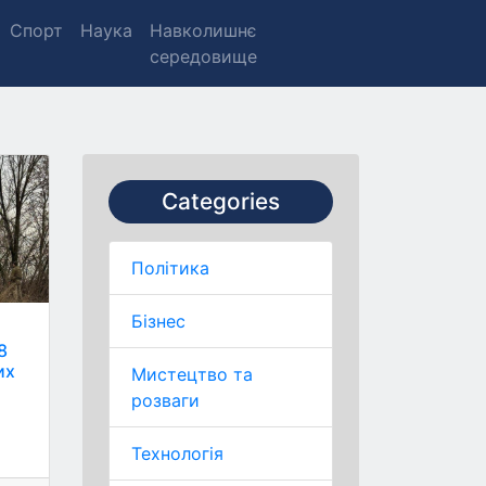
Спорт
Наука
Навколишнє
середовище
Categories
Політика
Бізнес
8
их
Мистецтво та
розваги
Технологія