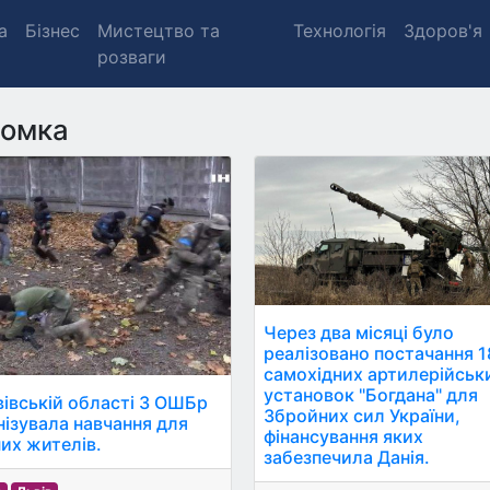
а
Бізнес
Мистецтво та
Технологія
Здоров'я
розваги
йомка
Через два місяці було
реалізовано постачання 1
самохідних артилерійськ
установок "Богдана" для
вівській області 3 ОШБр
Збройних сил України,
нізувала навчання для
фінансування яких
их жителів.
забезпечила Данія.