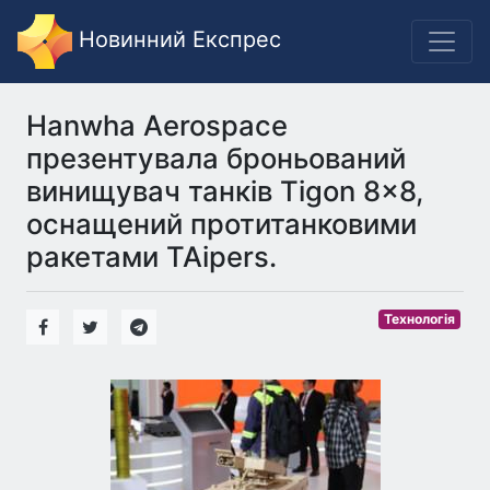
Новинний Експрес
Hanwha Aerospace
презентувала броньований
винищувач танків Tigon 8×8,
оснащений протитанковими
ракетами TAipers.
Технологія