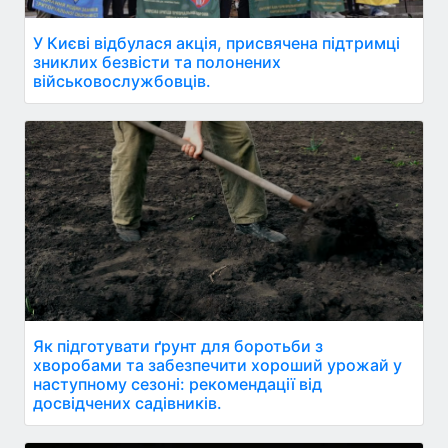
У Києві відбулася акція, присвячена підтримці
зниклих безвісти та полонених
військовослужбовців.
Як підготувати ґрунт для боротьби з
хворобами та забезпечити хороший урожай у
наступному сезоні: рекомендації від
досвідчених садівників.