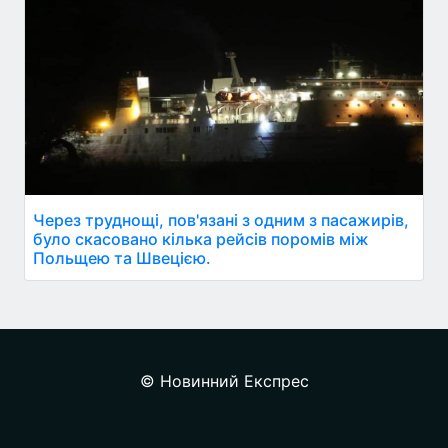
Через труднощі, пов'язані з одним з пасажирів,
було скасовано кілька рейсів поромів між
Польщею та Швецією.
© Новинний Експрес