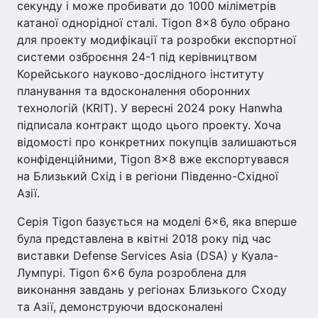
секунду і може пробивати до 1000 міліметрів
катаної однорідної сталі. Tigon 8×8 було обрано
для проекту модифікації та розробки експортної
системи озброєння 24-1 під керівництвом
Корейського науково-дослідного інституту
планування та вдосконалення оборонних
технологій (KRIT). У вересні 2024 року Hanwha
підписала контракт щодо цього проекту. Хоча
відомості про конкретних покупців залишаються
конфіденційними, Tigon 8×8 вже експортувався
на Близький Схід і в регіони Південно-Східної
Азії.
Серія Tigon базується на моделі 6×6, яка вперше
була представлена в квітні 2018 року під час
виставки Defense Services Asia (DSA) у Куала-
Лумпурі. Tigon 6×6 була розроблена для
виконання завдань у регіонах Близького Сходу
та Азії, демонструючи вдосконалені