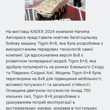
На виставці KADEX 2024 компанія Hanwha
Aerospace представила новітню багатоцільову
бойову машину Tigon 8x8, яка була розроблена з
використанням передових технологій самої
компанії. Ця вдосконалена версія 8x8 є
розвитком попередньої моделі Tigon 6x6, яка
здобула популярність на ринках Близького Сходу
та Південно-Східної Азії. Модель Tigon 6x6 була
перетворена на 8x8 для підвищення мобільності,
вогневої потужності та загальної стійкості.
Оснащена двигуном потужністю понад 700
кінських сил, Tigon 8x8 розроблена з
урахуванням потреб експлуатації в
екстремальних умовах, зокрема в пустельних