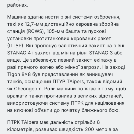
районах.
Машина здатна нести різні системи озброєння,
такі як 12,7-мм дистанційно керована збройна
станція (RCWS), 105-мм башта та пускові
установки протитанкових керованих ракет
(ПТУР). Він пропонує балістичний захист на рівні
STANAG 4 і захист від мін на рівні STANAG 3 або
вище. Це забезпечує певний захист екіпажу в
разі прямого вогню або мінної загрози. На заході
Tigon 8×8 був представлений як винищувач
танків, оснащений ПТУР TAipers, також відомий
як Cheongeom. Роль машини полягає в тому, щоб
вражати танки противника з великих відстаней,
використовуючи систему ПТРК для націлювання
на ключові об'єкти до початку ближнього бою.
ПТРК TAipers має дальність стрільби 8
кілометрів, розвиває швидкість 200 метрів за