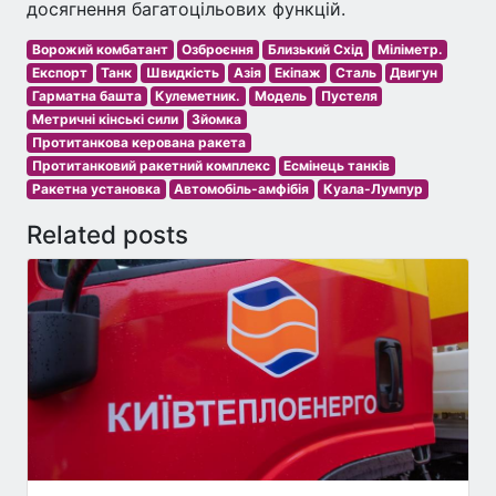
досягнення багатоцільових функцій.
Ворожий комбатант
Озброєння
Близький Схід
Міліметр.
Експорт
Танк
Швидкість
Азія
Екіпаж
Сталь
Двигун
Гарматна башта
Кулеметник.
Модель
Пустеля
Метричні кінські сили
Зйомка
Протитанкова керована ракета
Протитанковий ракетний комплекс
Есмінець танків
Ракетна установка
Автомобіль-амфібія
Куала-Лумпур
Related posts