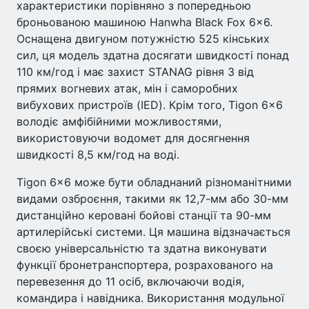
характеристики порівняно з попередньою
броньованою машиною Hanwha Black Fox 6×6.
Оснащена двигуном потужністю 525 кінських
сил, ця модель здатна досягати швидкості понад
110 км/год і має захист STANAG рівня 3 від
прямих вогневих атак, мін і саморобних
вибухових пристроїв (IED). Крім того, Tigon 6×6
володіє амфібійними можливостями,
використовуючи водомет для досягнення
швидкості 8,5 км/год на воді.
Tigon 6×6 може бути обладнаний різноманітними
видами озброєння, такими як 12,7-мм або 30-мм
дистанційно керовані бойові станції та 90-мм
артилерійські системи. Ця машина відзначається
своєю універсальністю та здатна виконувати
функції бронетранспортера, розрахованого на
перевезення до 11 осіб, включаючи водія,
командира і навідника. Використання модульної