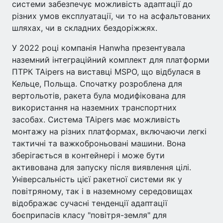
системи забезпечує можливість адаптації до
різних умов експлуатації, чи то на асфальтованих
шляхах, чи в складних бездоріжжях.
У 2022 році компанія Hanwha презентувала
наземний інтеграційний комплект для платформи
ПТРК TAipers на виставці MSPO, що відбулася в
Кельце, Польща. Спочатку розроблена для
вертольотів, ракета була модифікована для
використання на наземних транспортних
засобах. Система TAipers має можливість
монтажу на різних платформах, включаючи легкі
тактичні та важкоброньовані машини. Вона
зберігається в контейнері і може бути
активована для запуску після виявлення цілі.
Універсальність цієї ракетної системи як у
повітряному, так і в наземному середовищах
відображає сучасні тенденції адаптації
боєприпасів класу "повітря-земля" для