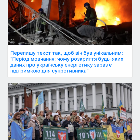
Перепишу текст так, щоб він був унікальним:
"Період мовчання: чому розкриття будь-яких
даних про українську енергетику зараз є
підтримкою для супротивника"