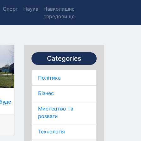
Спорт
Наука
Навколишнє
середовище
Categories
Політика
Бізнес
е
 буде
Мистецтво та
розваги
Технологія