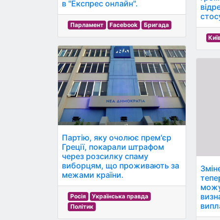
в "Експрес онлайн".
відр
стос
Парламент
Facebook
Бригада
Киї
Партію, яку очолює прем'єр
Греції, покарали штрафом
через розсилку спаму
виборцям, що проживають за
Змін
межами країни.
тепер
можу
визн
Росія
Українська правда
випл
Політик