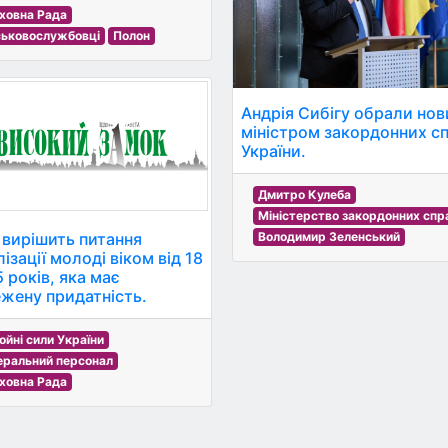
ховна Рада
ськовослужбовці
Полон
Андрія Сибігу обрали но
міністром закордонних с
України.
Дмитро Кулеба
Міністерство закордонних спра
 вирішить питання
Володимир Зеленський
ізації молоді віком від 18
 років, яка має
жену придатність.
ойні сили України
еральний персонал
ховна Рада