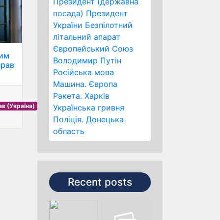
Президент (державна
посада)
Президент
України
Безпілотний
літальний апарат
Європейський Союз
вим
Володимир Путін
прав
Російська мова
Машина.
Європа
Ракета.
Харків
в (Україна)
Українська гривня
Поліція.
Донецька
область
Recent posts