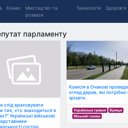
а
Бізнес
Мистецтво та
Технологія
Здоров'я
розваги
путат парламенту
Комісія в Очакові провед
огляд дерев, які потрібно
зрізати.
не слід враховувати
и тих, хто знаходиться в
Українська гривня
Вулиця
х?" Українські військові
Міський голова
редставники
адськості гостро