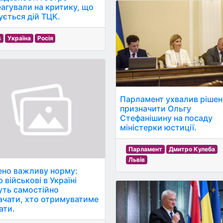
еагували на критику, що
ується дій ТЦК.
в
Україна
Росія
Парламент ухвалив рішен
призначити Ольгу
Стефанішину на посаду
міністерки юстиції.
Парламент
Дмитро Кулеба
Львів
ено важливу норму:
 військові в Україні
ть самостійно
ачати, хто отримуватиме
ати.