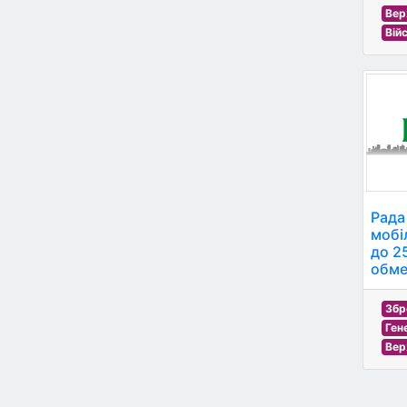
Вер
Вій
Рада
мобіл
до 25
обме
Збр
Ген
Вер