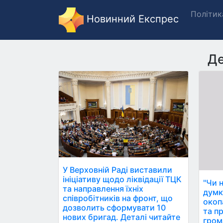
Політик
Новинний Експрес
Де
У Верховній Раді виставили
ініціативу щодо ліквідації ТЦК
"Чи 
та направлення їхніх
думк
співробітників на фронт, що
окопа
дозволить сформувати 10
та п
нових бригад. Деталі читайте
гром